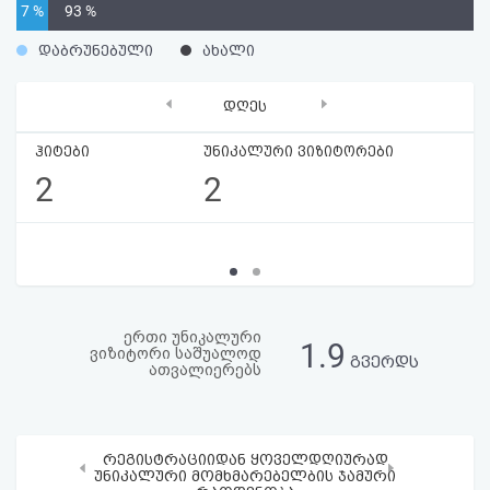
7 %
93 %
აღდგენა
დაბრუნებული
ახალი
HTML
‹
›
დღეს
კოდი
ჰიტები
უნიკალური ვიზიტორები
სალიცენზიო
2
2
შეთანხმება
და
პასუხისმგებლობის
უარყოფა
ერთი უნიკალური
1.9
ვიზიტორი საშუალოდ
გვერდს
ათვალიერებს
რეგისტრაციიდან ყოველდღიურად
‹
›
უნიკალური მომხმარებელბის ჯამური