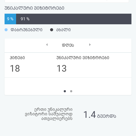
აღდგენა
უნიკალური ვიზიტორები
9 %
91 %
HTML
დაბრუნებული
ახალი
კოდი
‹
›
დღეს
სალიცენზიო
ჰიტები
უნიკალური ვიზიტორები
შეთანხმება
18
13
და
პასუხისმგებლობის
უარყოფა
ერთი უნიკალური
1.4
ვიზიტორი საშუალოდ
გვერდს
ათვალიერებს