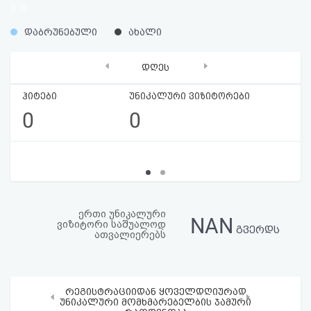
0
0
აღდგენა
%
%
დაბრუნებული
ახალი
HTML
‹
›
დღეს
კოდი
ჰიტები
უნიკალური ვიზიტორები
სალიცენზიო
0
0
შეთანხმება
და
პასუხისმგებლობის
უარყოფა
ერთი უნიკალური
NAN
ვიზიტორი საშუალოდ
გვერდს
ათვალიერებს
რეგისტრაციიდან ყოველდღიურად
‹
›
უნიკალური მომხმარებელბის ჯამური