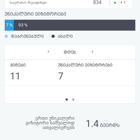
|
834
+ 1
საერთო რეიტინგი:
აღდგენა
უნიკალური ვიზიტორები
HTML
7 %
93 %
კოდი
დაბრუნებული
ახალი
სალიცენზიო
‹
›
დღეს
შეთანხმება
ჰიტები
უნიკალური ვიზიტორები
და
11
7
პასუხისმგებლობის
უარყოფა
ერთი უნიკალური
1.4
ვიზიტორი საშუალოდ
გვერდს
ათვალიერებს