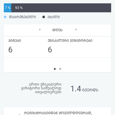
აღდგენა
7 %
93 %
HTML
დაბრუნებული
ახალი
კოდი
‹
›
დღეს
სალიცენზიო
ჰიტები
უნიკალური ვიზიტორები
6
6
შეთანხმება
და
პასუხისმგებლობის
უარყოფა
ერთი უნიკალური
1.4
ვიზიტორი საშუალოდ
გვერდს
ათვალიერებს
რეგისტრაციიდან ყოველდღიურად
‹
›