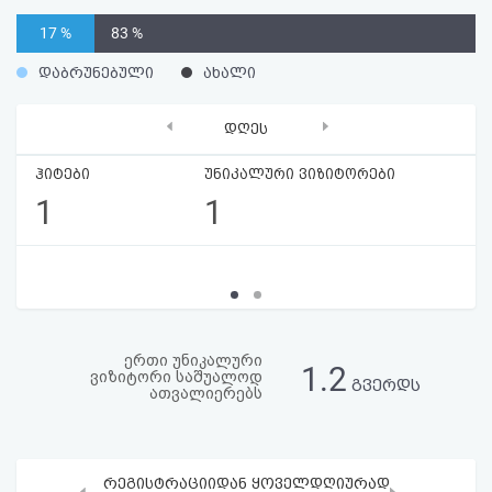
აღდგენა
17 %
83 %
HTML
დაბრუნებული
ახალი
კოდი
‹
›
დღეს
სალიცენზიო
ჰიტები
უნიკალური ვიზიტორები
1
1
შეთანხმება
და
პასუხისმგებლობის
უარყოფა
ერთი უნიკალური
1.2
ვიზიტორი საშუალოდ
გვერდს
ათვალიერებს
რეგისტრაციიდან ყოველდღიურად
‹
›