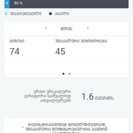
4
96 %
აღდგენა
%
დაბრუნებული
ახალი
HTML
‹
›
დღეს
კოდი
ჰიტები
უნიკალური ვიზიტორები
სალიცენზიო
74
45
შეთანხმება
და
პასუხისმგებლობის
უარყოფა
ერთი უნიკალური
1.6
ვიზიტორი საშუალოდ
გვერდს
ათვალიერებს
რეგისტრაციიდან ყოველდღიურად
‹
›
უნიკალური მომხმარებელბის ჯამური