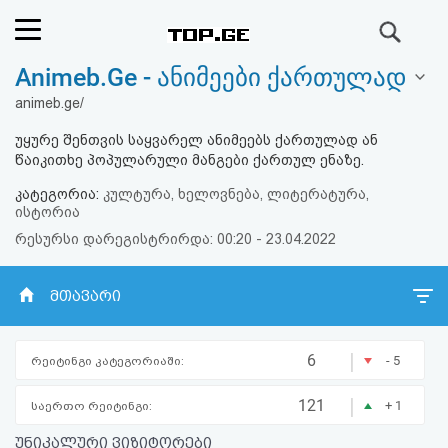
ძიება
Animeb.Ge - ანიმეები ქართულად
რეიტინგი
animeb.ge/
(მთავარი)
უყურე შენთვის საყვარელ ანიმეებს ქართულად ან
წაიკითხე პოპულარული მანგები ქართულ ენაზე.
ფოსტა
კატეგორია:
კულტურა, ხელოვნება, ლიტერატურა,
ისტორია
კითხვა-
რესურსი დარეგისტრირდა: 00:20 - 23.04.2022
პასუხი
ინფოს დახურვა
მთავარი
ავტორიზაცია
|
6
- 5
რეიტინგი კატეგორიაში:
რეგისტრაცია
|
121
+ 1
საერთო რეიტინგი:
პაროლის
უნიკალური ვიზიტორები