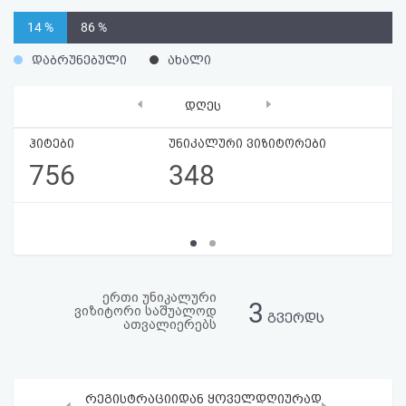
აღდგენა
14 %
86 %
HTML
დაბრუნებული
ახალი
კოდი
‹
›
დღეს
სალიცენზიო
ჰიტები
უნიკალური ვიზიტორები
756
348
შეთანხმება
და
პასუხისმგებლობის
უარყოფა
ერთი უნიკალური
3
ვიზიტორი საშუალოდ
გვერდს
ათვალიერებს
რეგისტრაციიდან ყოველდღიურად
‹
›