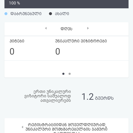
0
100 %
აღდგენა
%
დაბრუნებული
ახალი
HTML
‹
›
დღეს
კოდი
ჰიტები
უნიკალური ვიზიტორები
სალიცენზიო
0
0
შეთანხმება
და
პასუხისმგებლობის
უარყოფა
ერთი უნიკალური
1.2
ვიზიტორი საშუალოდ
გვერდს
ათვალიერებს
რეგისტრაციიდან ყოველდღიურად
‹
›
უნიკალური მომხმარებელბის ჯამური