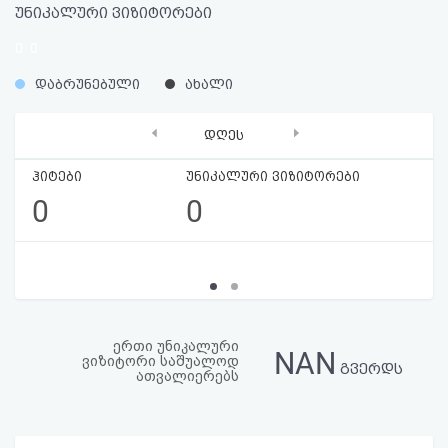
უნიკალური ვიზიტორები
აღდგენა
0
0
HTML
%
%
დაბრუნებული
ახალი
კოდი
‹
›
დღეს
სალიცენზიო
ჰიტები
უნიკალური ვიზიტორები
შეთანხმება
0
0
და
პასუხისმგებლობის
უარყოფა
ერთი უნიკალური
NAN
ვიზიტორი საშუალოდ
გვერდს
ათვალიერებს