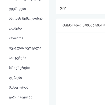
აღდგენა
201
გვერდები
HTML
საიდან შემოვიდნენ,
კოდი
უნიკალური მომხმარებლ
დომენი
სალიცენზიო
keywords
შეთანხმება
შესვლის წერტილი
და
სისტემები
პასუხისმგებლობის
ბრაუზერები
უარყოფა
ფერები
მონიტორის
გარჩევადობა