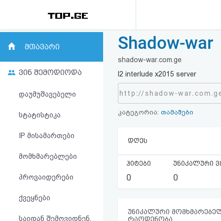
Shadow-war
რეიტინგი
მთავარი
shadow-war.com.ge
(მთავარი)
ვინ შემოდიოდა
l2 interlude x2015 server
ფოსტა
http://shadow-war.com.g
დაუმუშავებელი
კატეგორია:
თამაშები
კითხვა-
სტატისტიკა
პასუხი
IP მისამართები
დღეს
მომხმარებლები
ავტორიზაცია
ჰიტები
უნიკალური ვ
0
0
პროვაიდერები
რეგისტრაცია
ქვეყნები
პაროლის
უნიკალური მომხმარებელ
საიდან შემოვიდნენ,
რაოდენობა