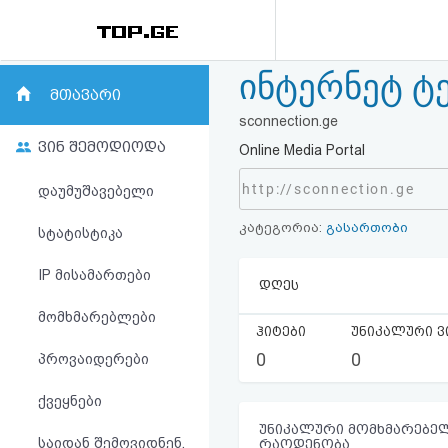
ინტერნეტ ტ
რეიტინგი
მთავარი
sconnection.ge
(მთავარი)
ვინ შემოდიოდა
Online Media Portal
ფოსტა
http://sconnection.ge
დაუმუშავებელი
კატეგორია:
გასართობი
კითხვა-
სტატისტიკა
პასუხი
IP მისამართები
დღეს
მომხმარებლები
ავტორიზაცია
ჰიტები
უნიკალური ვ
0
0
პროვაიდერები
რეგისტრაცია
ქვეყნები
პაროლის
უნიკალური მომხმარებელ
საიდან შემოვიდნენ,
რაოდენობა