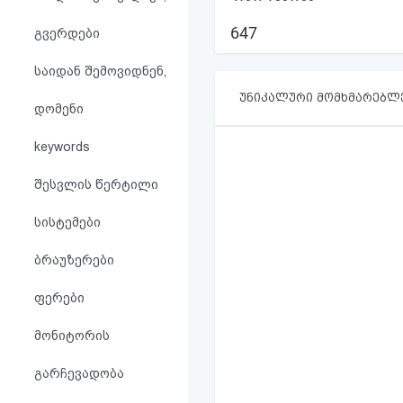
აღდგენა
647
გვერდები
HTML
საიდან შემოვიდნენ,
კოდი
უნიკალური მომხმარებლ
დომენი
სალიცენზიო
keywords
შეთანხმება
შესვლის წერტილი
და
სისტემები
პასუხისმგებლობის
ბრაუზერები
უარყოფა
ფერები
მონიტორის
გარჩევადობა