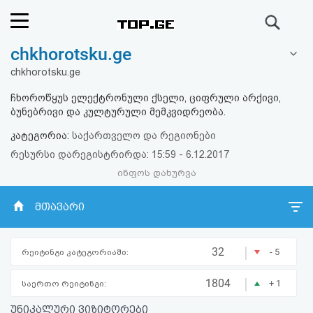
ძიება
chkhorotsku.ge
რეიტინგი
chkhorotsku.ge
(მთავარი)
ჩხოროწყუს ელექტრონული ქსელი, ციფრული არქივი,
ბუნებრივი და კულტურული მემკვიდრეობა.
ფოსტა
კატეგორია:
საქართველო და რეგიონები
რესურსი დარეგისტრირდა: 15:59 - 6.12.2017
კითხვა-
ინფოს დახურვა
პასუხი
მთავარი
ავტორიზაცია
|
32
- 5
რეიტინგი კატეგორიაში:
რეგისტრაცია
|
1804
+ 1
საერთო რეიტინგი:
პაროლის
უნიკალური ვიზიტორები