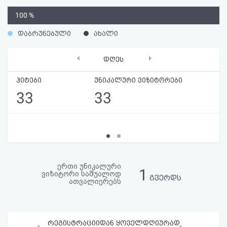
აღდგენა
0
100 %
%
HTML
დაბრუნებული
ახალი
კოდი
‹
›
დღეს
სალიცენზიო
ჰიტები
უნიკალური ვიზიტორები
33
33
შეთანხმება
და
პასუხისმგებლობის
უარყოფა
ერთი უნიკალური
1
ვიზიტორი საშუალოდ
გვერდს
ათვალიერებს
რეგისტრაციიდან ყოველდღიურად
‹
›