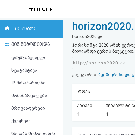
horizon2020
რეიტინგი
მთავარი
horizon2020.ge
(მთავარი)
ვინ შემოდიოდა
ჰორიზონტი 2020 არის ევრო
მილიარდი ევროს ბიუჯეტით.
ფოსტა
დაუმუშავებელი
http://horizon2020.ge
კითხვა-
სტატისტიკა
კატეგორია:
მეცნიერება და 
პასუხი
IP მისამართები
დღეს
მომხმარებლები
ავტორიზაცია
ჰიტები
უნიკალური ვ
პროვაიდერები
რეგისტრაცია
1
1
ქვეყნები
პაროლის
საიდან შემოვიდნენ,