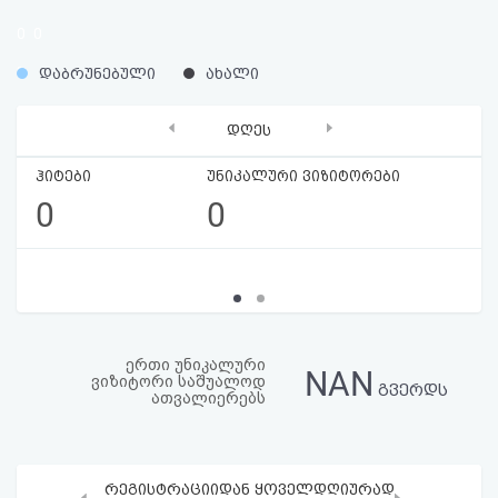
აღდგენა
0
0
%
%
HTML
დაბრუნებული
ახალი
კოდი
‹
›
დღეს
სალიცენზიო
ჰიტები
უნიკალური ვიზიტორები
0
0
შეთანხმება
და
პასუხისმგებლობის
უარყოფა
ერთი უნიკალური
NAN
ვიზიტორი საშუალოდ
გვერდს
ათვალიერებს
რეგისტრაციიდან ყოველდღიურად
‹
›