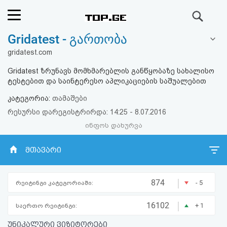
ძიება
Gridatest - გართობა
რეიტინგი
gridatest.com
(მთავარი)
Gridatest ზრუნავს მომხმარებლის განწყობაზე სახალისო
ტესტებით და საინტერესო აპლიკაციების საშუალებით
ფოსტა
კატეგორია:
თამაშები
რესურსი დარეგისტრირდა: 14:25 - 8.07.2016
კითხვა-
ინფოს დახურვა
პასუხი
მთავარი
ავტორიზაცია
|
874
- 5
რეიტინგი კატეგორიაში:
რეგისტრაცია
|
16102
+ 1
საერთო რეიტინგი:
პაროლის
უნიკალური ვიზიტორები