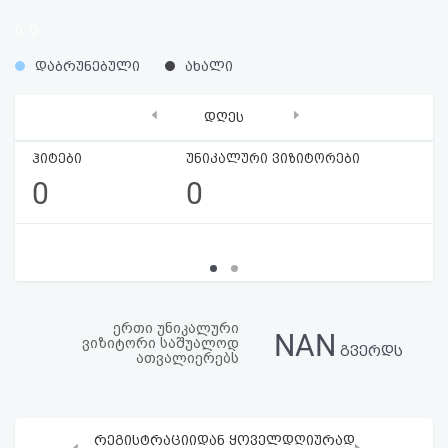
აღდგენა
0
0
%
%
HTML
დაბრუნებული
ახალი
კოდი
‹
›
დღეს
სალიცენზიო
ჰიტები
უნიკალური ვიზიტორები
0
0
შეთანხმება
და
პასუხისმგებლობის
უარყოფა
ერთი უნიკალური
NAN
ვიზიტორი საშუალოდ
გვერდს
ათვალიერებს
რეგისტრაციიდან ყოველდღიურად
‹
›