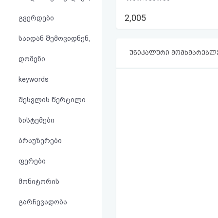
აღდგენა
2,005
გვერდები
HTML
საიდან შემოვიდნენ,
კოდი
უნიკალური მომხმარებლ
დომენი
სალიცენზიო
keywords
შეთანხმება
შესვლის წერტილი
და
სისტემები
პასუხისმგებლობის
ბრაუზერები
უარყოფა
ფერები
მონიტორის
გარჩევადობა