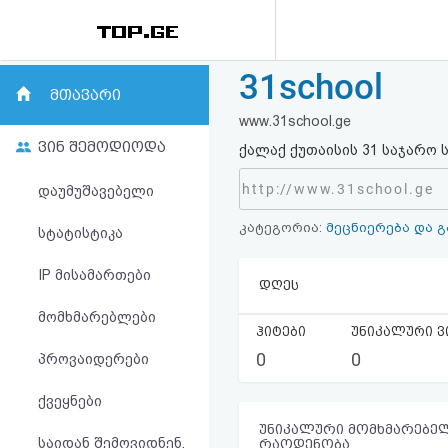
31school
რეიტინგი
მთავარი
www.31school.ge
(მთავარი)
ვინ შემოდიოდა
ქალაქ ქუთაისის 31 საჯარო
ფოსტა
http://www.31school.ge
დაუმუშავებელი
კატეგორია:
მეცნიერება და 
კითხვა-
სტატისტიკა
პასუხი
IP მისამართები
დღეს
მომხმარებლები
ავტორიზაცია
ჰიტები
უნიკალური ვ
0
0
პროვაიდერები
რეგისტრაცია
ქვეყნები
პაროლის
უნიკალური მომხმარებელ
საიდან შემოვიდნენ,
რაოდენობა