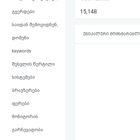
აღდგენა
15,148
გვერდები
HTML
საიდან შემოვიდნენ,
კოდი
უნიკალური მომხმარებლ
დომენი
სალიცენზიო
keywords
შეთანხმება
შესვლის წერტილი
და
სისტემები
პასუხისმგებლობის
ბრაუზერები
უარყოფა
ფერები
მონიტორის
გარჩევადობა