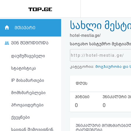
სახლი მესტ
რეიტინგი
მთავარი
hotel-mestia.ge/
(მთავარი)
ვინ შემოდიოდა
საოჯახო სასტუმრო მესტიაში
ფოსტა
http://hotel-mestia.ge/
დაუმუშავებელი
კატეგორია:
მოგზაურობა და 
კითხვა-
სტატისტიკა
პასუხი
IP მისამართები
დღეს
მომხმარებლები
ავტორიზაცია
ჰიტები
უნიკალური ვ
0
0
პროვაიდერები
რეგისტრაცია
ქვეყნები
პაროლის
უნიკალური მომხმარებელ
საიდან შემოვიდნენ,
რაოდენობა