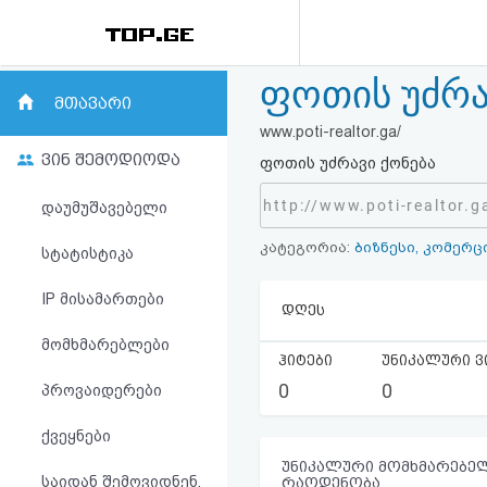
ფოთის უძრა
რეიტინგი
მთავარი
www.poti-realtor.ga/
(მთავარი)
ვინ შემოდიოდა
ფოთის უძრავი ქონება
ფოსტა
http://www.poti-realtor.g
დაუმუშავებელი
კატეგორია:
ბიზნესი, კომერც
კითხვა-
სტატისტიკა
პასუხი
IP მისამართები
დღეს
მომხმარებლები
ავტორიზაცია
ჰიტები
უნიკალური ვ
0
0
პროვაიდერები
რეგისტრაცია
ქვეყნები
პაროლის
უნიკალური მომხმარებელ
საიდან შემოვიდნენ,
რაოდენობა