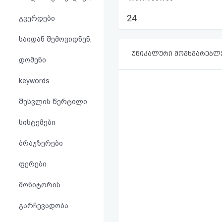
აღდგენა
24
გვერდები
HTML
საიდან შემოვიდნენ,
კოდი
უნიკალური მომხმარებლ
დომენი
სალიცენზიო
keywords
შეთანხმება
შესვლის წერტილი
და
სისტემები
პასუხისმგებლობის
ბრაუზერები
უარყოფა
ფერები
მონიტორის
გარჩევადობა