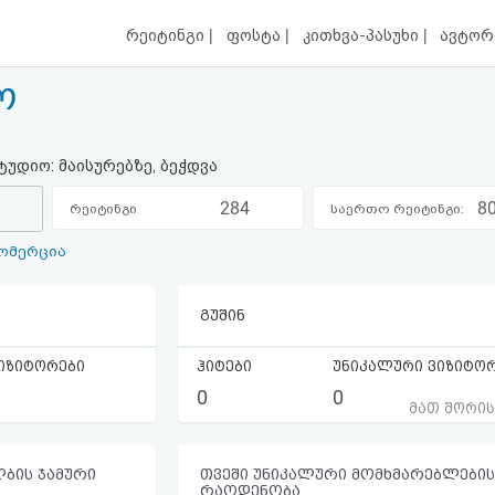
|
|
|
რეიტინგი
ფოსტა
კითხვა-პასუხი
ავტორ
ო
ტუდიო: მაისურებზე, ბეჭდვა
284
8
რეიტინგი
საერთო რეიტინგი:
ომერცია
კატეგორიაში:
გუშინ
იზიტორები
ჰიტები
უნიკალური ვიზიტო
0
0
მათ შორი
ბის ჯამური
თვეში უნიკალური მომხმარებლების
რაოდენობა