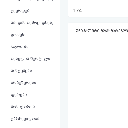
აღდგენა
174
გვერდები
HTML
საიდან შემოვიდნენ,
კოდი
უნიკალური მომხმარებლ
დომენი
სალიცენზიო
keywords
შეთანხმება
შესვლის წერტილი
და
სისტემები
პასუხისმგებლობის
ბრაუზერები
უარყოფა
ფერები
მონიტორის
გარჩევადობა