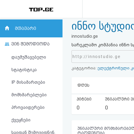
ინნო სტუდი
რეიტინგი
მთავარი
innostudio.ge
(მთავარი)
ვინ შემოდიოდა
სარეკლამო კომპანია ინნო ს
ფოსტა
http://innostudio.ge
დაუმუშავებელი
კატეგორია:
ელექტრონული კ
კითხვა-
სტატისტიკა
პასუხი
IP მისამართები
დღეს
მომხმარებლები
ავტორიზაცია
ჰიტები
უნიკალური ვ
0
0
პროვაიდერები
რეგისტრაცია
ქვეყნები
პაროლის
უნიკალური მომხმარებელ
საიდან შემოვიდნენ,
რაოდენობა