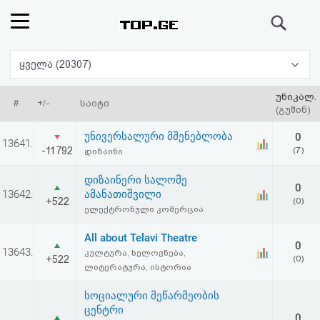
ძიება
რეიტინგი
ყველა (20307)
(მთავარი)
უნიკალ.
#
+/-
საიტი
(გუშინ)
ფოსტა
უნივერსალური მშენებლობა
0
13641.
-11792
(7)
დიზაინი
კითხვა-
დიზაინერი სალომე
0
პასუხი
13642.
ამანათიშვილი
+522
(0)
ელექტრონული კომერცია
ავტორიზაცია
All about Telavi Theatre
0
13643.
კულტურა, ხელოვნება,
+522
(0)
რეგისტრაცია
ლიტერატურა, ისტორია
სოციალური მეწარმეობის
პაროლის
ცენტრი
0