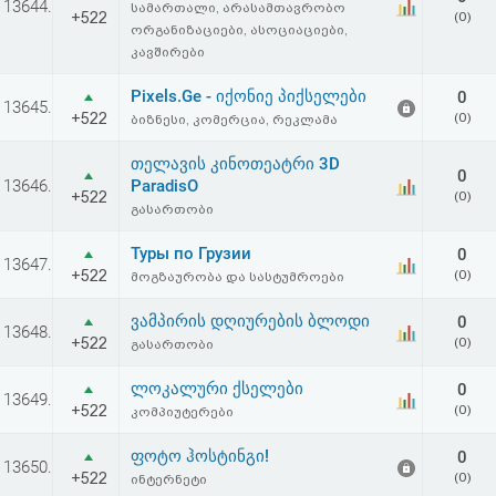
13644.
სამართალი, არასამთავრობო
აღდგენა
+522
(0)
ორგანიზაციები, ასოციაციები,
კავშირები
HTML
Pixels.Ge - იქონიე პიქსელები
0
13645.
კოდი
+522
(0)
ბიზნესი, კომერცია, რეკლამა
თელავის კინოთეატრი 3D
სალიცენზიო
0
13646.
ParadisO
+522
(0)
გასართობი
შეთანხმება
Туры по Грузии
0
და
13647.
+522
(0)
მოგზაურობა და სასტუმროები
პასუხისმგებლობის
ვამპირის დღიურების ბლოდი
0
13648.
უარყოფა
+522
(0)
გასართობი
ლოკალური ქსელები
0
13649.
+522
(0)
კომპიუტერები
ფოტო ჰოსტინგი!
0
13650.
+522
(0)
ინტერნეტი