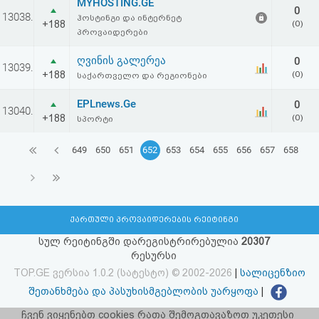
MYHOSTING.GE
0
13038.
ჰოსტინგი და ინტერნეტ
+188
(0)
პროვაიდერები
ღვინის გალერეა
0
13039.
+188
(0)
საქართველო და რეგიონები
EPLnews.Ge
0
13040.
+188
(0)
სპორტი
649
650
651
652
653
654
655
656
657
658
ქართული პროვაიდერების რეიტინგი
სულ რეიტინგში დარეგისტრირებულია
20307
რესურსი
TOP.GE ვერსია 1.0.2 (სატესტო) © 2002-2026
|
სალიცენზიო
შეთანხმება და პასუხისმგებლობის უარყოფა
|
facebook.com/TOP.GE
ჩვენ ვიყენებთ cookies რათა შემოგთავაზოთ უკეთესი