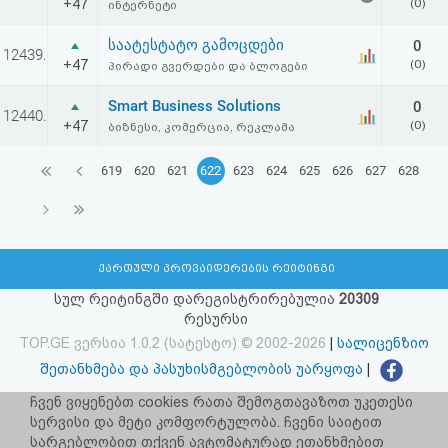
+47
(0)
ინტერნეტი
საატესტატო გამოცდები
0
12439.
+47
(0)
პირადი გვერდები და ბლოგები
Smart Business Solutions
0
12440.
+47
(0)
ბიზნესი, კომერცია, რეკლამა
619
620
621
622
623
624
625
626
627
628
ქართული პროვაიდერების რეიტინგი
სულ რეიტინგში დარეგისტრირებულია
20309
რესურსი
TOP.GE ვერსია 1.0.2 (სატესტო) © 2002-2026
|
სალიცენზიო
შეთანხმება და პასუხისმგებლობის უარყოფა
|
facebook.com/TOP.GE
ჩვენ ვიყენებთ cookies რათა შემოგთავაზოთ უკეთესი
სერვისი და მეტი კომფორტულობა. ჩვენი საიტით
იხილეთ TOP.GE - ის ძველი ვერსია
ბმულზე
სარგებლობით თქვენ ავტომატურად ეთანხმებით