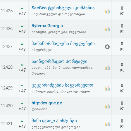
აღდგენა
SeeGeo ტურისტული კომპანია
0
12425.
+47
(0)
საქართველო და რეგიონები
HTML
Ryterna Georgia
0
12426.
კოდი
+47
(0)
ბიზნესი, კომერცია, რეკლამა
პარანორმალური მოვლენები
0
სალიცენზიო
12427.
+47
(0)
ინტერნეტი
შეთანხმება
საინფორმაციო პორტალი
0
12428.
და
ახალი ამბები, მედია, ტელევიზია,
+47
(0)
რადიო
პასუხისმგებლობის
ცუცქირიძეების საგვარეულო
0
12429.
უარყოფა
+47
(0)
პირადი გვერდები და ბლოგები
http:designe.ge
0
12430.
+47
(0)
დიზაინი
მინი ფაილ ჰოსტინგი
0
12431.
+47
(0)
ელექტრონული კომერცია