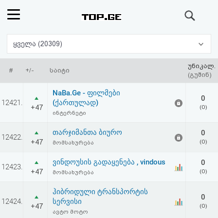
ძიება
რეიტინგი
ყველა (20309)
(მთავარი)
უნიკალ.
#
+/-
საიტი
(გუშინ)
ფოსტა
NaBa.Ge - ფილმები
0
12421.
(ქართულად)
+47
(0)
კითხვა-
ინტერნეტი
პასუხი
თარჯიმანთა ბიურო
0
12422.
+47
(0)
მომსახურება
ავტორიზაცია
ვინდოუსის გადაყენება , vindous
0
12423.
+47
(0)
მომსახურება
რეგისტრაცია
ჰიბრიდული ტრანსპორტის
0
12424.
სერვისი
პაროლის
+47
(0)
ავტო მოტო