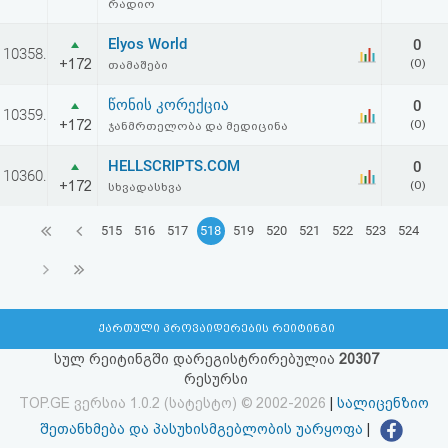
რადიო
Elyos World
0
10358.
+172
(0)
თამაშები
წონის კორექცია
0
10359.
+172
(0)
ჯანმრთელობა და მედიცინა
HELLSCRIPTS.COM
0
10360.
+172
(0)
სხვადასხვა
515
516
517
518
519
520
521
522
523
524
ქართული პროვაიდერების რეიტინგი
სულ რეიტინგში დარეგისტრირებულია
20307
რესურსი
TOP.GE ვერსია 1.0.2 (სატესტო) © 2002-2026
|
სალიცენზიო
შეთანხმება და პასუხისმგებლობის უარყოფა
|