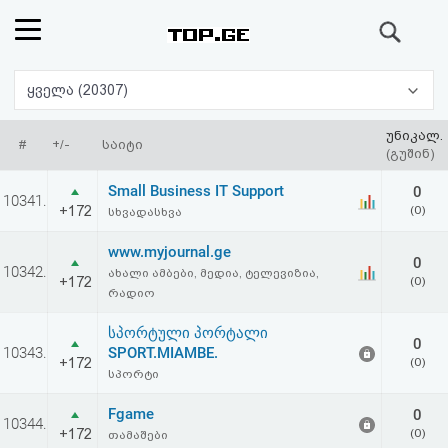
ძიება
რეიტინგი
ყველა (20307)
(მთავარი)
უნიკალ.
#
+/-
საიტი
(გუშინ)
ფოსტა
Small Business IT Support
0
10341.
+172
(0)
სხვადასხვა
კითხვა-
www.myjournal.ge
0
პასუხი
10342.
ახალი ამბები, მედია, ტელევიზია,
+172
(0)
რადიო
ავტორიზაცია
სპორტული პორტალი
0
10343.
SPORT.MIAMBE.
+172
(0)
რეგისტრაცია
სპორტი
Fgame
0
10344.
პაროლის
+172
(0)
თამაშები