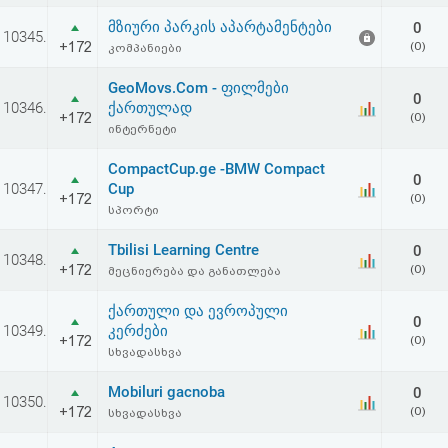
აღდგენა
მზიური პარკის აპარტამენტები
0
10345.
+172
(0)
კომპანიები
HTML
GeoMovs.Com - ფილმები
0
კოდი
10346.
ქართულად
+172
(0)
ინტერნეტი
სალიცენზიო
CompactCup.ge -BMW Compact
0
10347.
Cup
შეთანხმება
+172
(0)
სპორტი
და
Tbilisi Learning Centre
0
10348.
პასუხისმგებლობის
+172
(0)
მეცნიერება და განათლება
უარყოფა
ქართული და ევროპული
0
10349.
კერძები
+172
(0)
სხვადასხვა
Mobiluri gacnoba
0
10350.
+172
(0)
სხვადასხვა