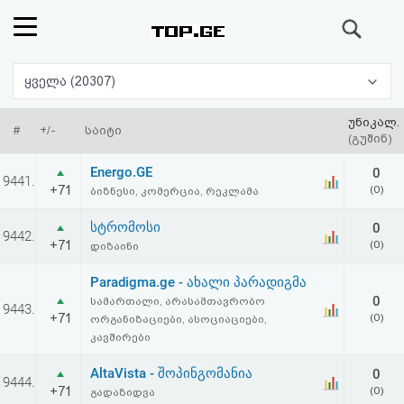
ძიება
რეიტინგი
ყველა (20307)
(მთავარი)
უნიკალ.
#
+/-
საიტი
(გუშინ)
ფოსტა
Energo.GE
0
9441.
+71
(0)
ბიზნესი, კომერცია, რეკლამა
კითხვა-
სტრომოსი
0
9442.
პასუხი
+71
(0)
დიზაინი
Paradigma.ge - ახალი პარადიგმა
ავტორიზაცია
0
სამართალი, არასამთავრობო
9443.
+71
(0)
ორგანიზაციები, ასოციაციები,
რეგისტრაცია
კავშირები
AltaVista - შოპინგომანია
0
9444.
პაროლის
+71
(0)
გადაზიდვა