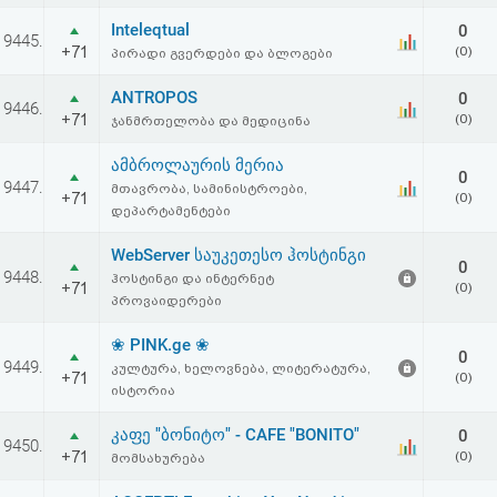
აღდგენა
Inteleqtual
0
9445.
+71
(0)
პირადი გვერდები და ბლოგები
HTML
ANTROPOS
0
9446.
კოდი
+71
(0)
ჯანმრთელობა და მედიცინა
ამბროლაურის მერია
სალიცენზიო
0
9447.
მთავრობა, სამინისტროები,
+71
(0)
დეპარტამენტები
შეთანხმება
WebServer საუკეთესო ჰოსტინგი
და
0
9448.
ჰოსტინგი და ინტერნეტ
+71
(0)
პასუხისმგებლობის
პროვაიდერები
უარყოფა
❀ PINK.ge ❀
0
9449.
კულტურა, ხელოვნება, ლიტერატურა,
+71
(0)
ისტორია
კაფე "ბონიტო" - CAFE "BONITO"
0
9450.
+71
(0)
მომსახურება