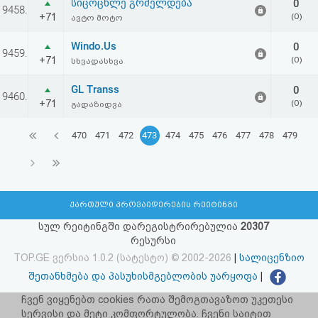
სიცოცხლე გრძელდება
0
9458.
+71
(0)
ავტო მოტო
Windo.Us
0
9459.
+71
(0)
სხვადასხვა
GL Transs
0
9460.
+71
(0)
გადაზიდვა
470
471
472
473
474
475
476
477
478
479
ქართული პროვაიდერების რეიტინგი
სულ რეიტინგში დარეგისტრირებულია
20307
რესურსი
TOP.GE ვერსია 1.0.2 (სატესტო) © 2002-2026
|
სალიცენზიო
შეთანხმება და პასუხისმგებლობის უარყოფა
|
facebook.com/TOP.GE
ჩვენ ვიყენებთ cookies რათა შემოგთავაზოთ უკეთესი
სერვისი და მეტი კომფორტულობა. ჩვენი საიტით
იხილეთ TOP.GE - ის ძველი ვერსია
ბმულზე