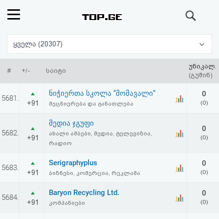
ძიება
რეიტინგი
ყველა (20307)
(მთავარი)
უნიკალ.
#
+/-
საიტი
(გუშინ)
ფოსტა
ნიჭიერთა სკოლა "მომავალი"
0
5681.
+91
(0)
მეცნიერება და განათლება
კითხვა-
მედია ჯგუფი
0
პასუხი
5682.
ახალი ამბები, მედია, ტელევიზია,
+91
(0)
რადიო
ავტორიზაცია
Serigraphyplus
0
5683.
+91
(0)
ბიზნესი, კომერცია, რეკლამა
რეგისტრაცია
Baryon Recycling Ltd.
0
5684.
+91
(0)
კომპანიები
პაროლის