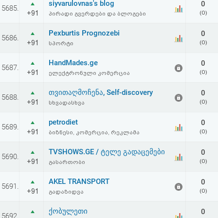
siyvarulovnas's blog
0
აღდგენა
5685.
+91
(0)
პირადი გვერდები და ბლოგები
HTML
Pexburtis Prognozebi
0
5686.
+91
(0)
სპორტი
კოდი
HandMades.ge
0
5687.
+91
(0)
ელექტრონული კომერცია
სალიცენზიო
თვითაღმოჩენა, Self-discovery
0
შეთანხმება
5688.
+91
(0)
სხვადასხვა
და
petrodiet
0
5689.
პასუხისმგებლობის
+91
(0)
ბიზნესი, კომერცია, რეკლამა
უარყოფა
TVSHOWS.GE / ტელე გადაცემები
0
5690.
+91
(0)
გასართობი
AKEL TRANSPORT
0
5691.
+91
(0)
გადაზიდვა
ქობულეთი
0
5692.