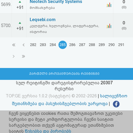
Neotech Security Systems
0
5699.
+91
(0)
მომსახურება
Leqsebi.com
0
5700.
კულტურა, ხელოვნება, ლიტერატურა,
+91
(0)
ისტორია
282
283
284
285
286
287
288
289
290
291
ქართული პროვაიდერების რეიტინგი
სულ რეიტინგში დარეგისტრირებულია
20307
რესურსი
TOP.GE ვერსია 1.0.2 (სატესტო) © 2002-2026
|
სალიცენზიო
შეთანხმება და პასუხისმგებლობის უარყოფა
|
facebook.com/TOP.GE
ჩვენ ვიყენებთ cookies რათა შემოგთავაზოთ უკეთესი
სერვისი და მეტი კომფორტულობა. ჩვენი საიტით
იხილეთ TOP.GE - ის ძველი ვერსია
ბმულზე
სარგებლობით თქვენ ავტომატურად ეთანხმებით
საიტის
წესებსა და პირობებს