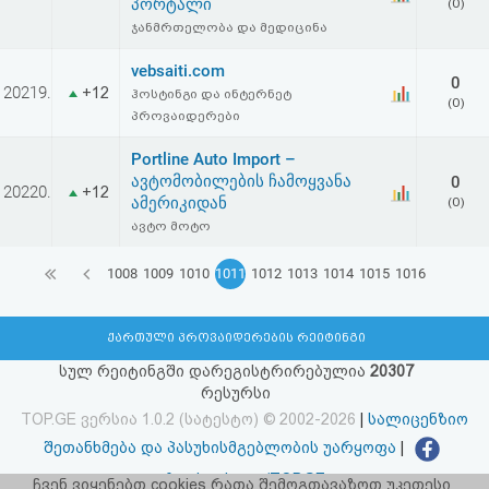
პორტალი
(0)
ჯანმრთელობა და მედიცინა
vebsaiti.com
0
20219.
+12
ჰოსტინგი და ინტერნეტ
(0)
პროვაიდერები
Portline Auto Import –
ავტომობილების ჩამოყვანა
0
20220.
+12
ამერიკიდან
(0)
ავტო მოტო
1008
1009
1010
1011
1012
1013
1014
1015
1016
ქართული პროვაიდერების რეიტინგი
სულ რეიტინგში დარეგისტრირებულია
20307
რესურსი
TOP.GE ვერსია 1.0.2 (სატესტო) © 2002-2026
|
სალიცენზიო
შეთანხმება და პასუხისმგებლობის უარყოფა
|
facebook.com/TOP.GE
ჩვენ ვიყენებთ cookies რათა შემოგთავაზოთ უკეთესი