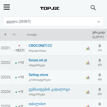
ძიება
რეიტინგი
ყველა (20307)
(მთავარი)
უნიკალ.
#
+/-
საიტი
(გუშინ)
ფოსტა
CROCONET.CC
0
20201.
-18231
(1)
სხვადასხვა
კითხვა-
forum.int.yt
0
20202.
+10
პასუხი
(0)
ინტერნეტი
Settup.store
0
ავტორიზაცია
20203.
+10
(0)
კომპიუტერები
რეგისტრაცია
ვებსაიტების კატალოგი
0
20204.
+11
(0)
ინტერნეტი
პაროლის
თბილისო
0
20205.
+11