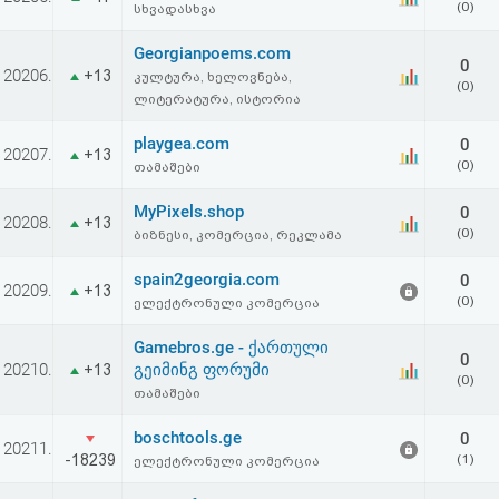
(0)
სხვადასხვა
აღდგენა
Georgianpoems.com
0
HTML
20206.
+13
კულტურა, ხელოვნება,
(0)
ლიტერატურა, ისტორია
კოდი
playgea.com
0
20207.
+13
(0)
თამაშები
სალიცენზიო
MyPixels.shop
0
შეთანხმება
20208.
+13
(0)
ბიზნესი, კომერცია, რეკლამა
და
spain2georgia.com
0
20209.
+13
პასუხისმგებლობის
(0)
ელექტრონული კომერცია
უარყოფა
Gamebros.ge - ქართული
0
20210.
გეიმინგ ფორუმი
+13
(0)
თამაშები
boschtools.ge
0
20211.
-18239
(1)
ელექტრონული კომერცია