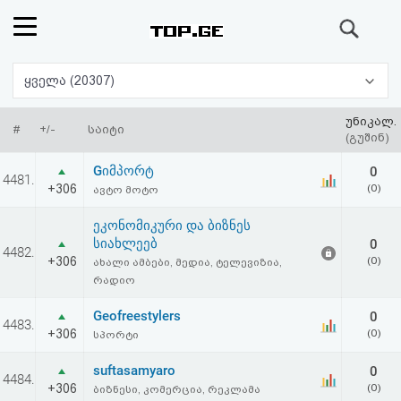
ძიება
რეიტინგი
ყველა (20307)
(მთავარი)
უნიკალ.
#
+/-
საიტი
(გუშინ)
ფოსტა
Gიმპორტ
0
4481.
+306
(0)
ავტო მოტო
კითხვა-
ეკონომიკური და ბიზნეს
პასუხი
სიახლეებ
0
4482.
+306
(0)
ახალი ამბები, მედია, ტელევიზია,
რადიო
ავტორიზაცია
Geofreestylers
0
4483.
რეგისტრაცია
+306
(0)
სპორტი
suftasamyaro
0
4484.
პაროლის
+306
(0)
ბიზნესი, კომერცია, რეკლამა