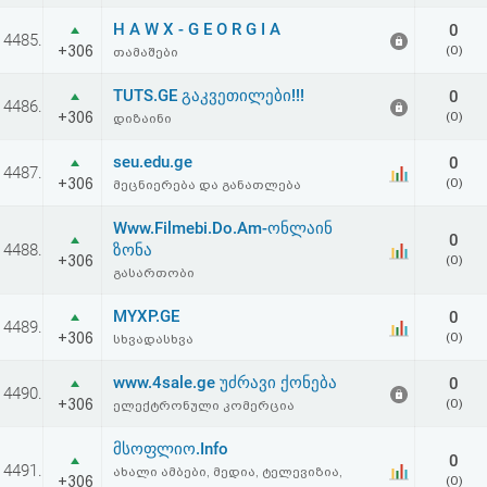
აღდგენა
H A W X - G E O R G I A
0
4485.
+306
(0)
თამაშები
HTML
TUTS.GE გაკვეთილები!!!
0
4486.
კოდი
+306
(0)
დიზაინი
seu.edu.ge
0
სალიცენზიო
4487.
+306
(0)
მეცნიერება და განათლება
შეთანხმება
Www.Filmebi.Do.Am-ონლაინ
0
4488.
ზონა
და
+306
(0)
გასართობი
პასუხისმგებლობის
MYXP.GE
0
4489.
უარყოფა
+306
(0)
სხვადასხვა
www.4sale.ge უძრავი ქონება
0
4490.
+306
(0)
ელექტრონული კომერცია
მსოფლიო.Info
0
4491.
ახალი ამბები, მედია, ტელევიზია,
+306
(0)