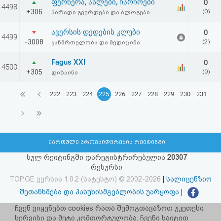
ფერწერა, ასლები, ჩარჩოები
0
4498.
+306
(0)
პირადი გვერდები და ბლოგები
ავერსის დედების კლუბი
0
4499.
-3008
(2)
ჯანმრთელობა და მედიცინა
Fagus XXI
0
4500.
+305
(0)
დიზაინი
222
223
224
225
226
227
228
229
230
231
ქართული პროვაიდერების რეიტინგი
სულ რეიტინგში დარეგისტრირებულია
20307
რესურსი
TOP.GE ვერსია 1.0.2 (სატესტო) © 2002-2026
|
სალიცენზიო
შეთანხმება და პასუხისმგებლობის უარყოფა
|
facebook.com/TOP.GE
ჩვენ ვიყენებთ cookies რათა შემოგთავაზოთ უკეთესი
სერვისი და მეტი კომფორტულობა. ჩვენი საიტით
იხილეთ TOP.GE - ის ძველი ვერსია
ბმულზე