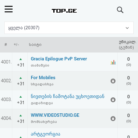
ძიება
რეიტინგი
ყველა (20307)
(მთავარი)
უნიკალ.
#
+/-
საიტი
(გუშინ)
ფოსტა
Gracia Epilogue PvP Server
0
4001.
+31
(0)
თამაშები
კითხვა-
For Mobiles
0
4002.
პასუხი
+31
(0)
სხვადასხვა
ნივთების ჩამოტანა უცხოეთიდან
0
ავტორიზაცია
4003.
+31
(0)
გადაზიდვა
რეგისტრაცია
WWW.VIDEOSTUDIO.GE
0
4004.
+31
(0)
მომსახურება
პაროლის
არტგეორგია
0