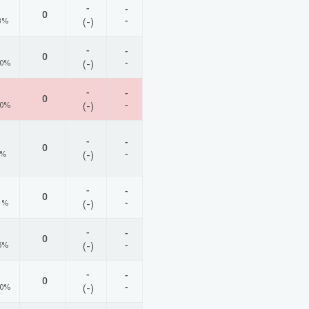
-
-
0
-
3%
(-)
-
-
0
-
00%
(-)
-
-
0
-
00%
(-)
-
-
0
-
0%
(-)
-
-
0
-
1%
(-)
-
-
0
-
5%
(-)
-
-
0
-
00%
(-)