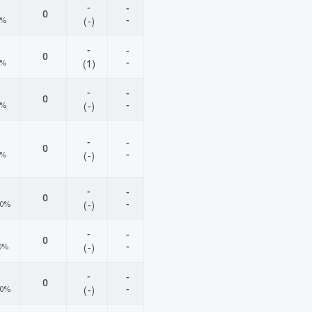
-
-
0
-
0%
(-)
-
-
0
-
0%
(1)
-
-
0
-
0%
(-)
-
-
0
-
0%
(-)
-
-
0
-
00%
(-)
-
-
0
-
0%
(-)
-
-
0
-
00%
(-)