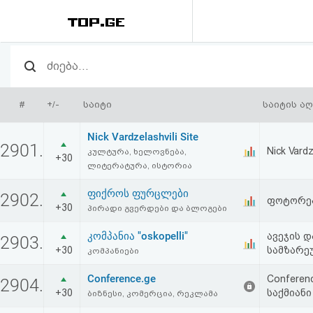
რეიტინგი
(მთავარი)
#
+/-
საიტი
საიტის ა
ფოსტა
Nick Vardzelashvili Site
2901.
Nick Vard
კულტურა, ხელოვნება,
+30
კითხვა-
ლიტერატურა, ისტორია
პასუხი
ფიქროს ფურცლები
2902.
ფოტორეპ
+30
პირადი გვერდები და ბლოგები
ავტორიზაცია
კომპანია "oskopelli"
ავეჯის დ
2903.
+30
სამზარე
კომპანიები
რეგისტრაცია
Conference.ge
Conferen
2904.
+30
საქმიანი
ბიზნესი, კომერცია, რეკლამა
პაროლის