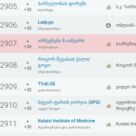
ბარსელონას ფორუმი
აღდგენა
2905.
ს.კ. "ბ
+30
სპორტი
HTML
Lady.ge
2906.
ონლაინ-
+30
სხვადასხვა
კოდი
არჩევნები 5 იანვარს
2907.
საპრეზი
+30
სალიცენზიო
პოლიტიკა
შეთანხმება
როგორ შევაბათ ქალი/
2908.
გოგო
როგორ შ
+30
და
სხვადასხვა
პასუხისმგებლობის
TVali.GE
2909.
ვიდეო 
+30
გასართობი
უარყოფა
სფეარ ფართს ჯორჯია (SPG)
ავტომობ
2910.
+30
მოვაჭრე
ავტო მოტო
Kutaisi Institute of Medicine
2911.
Kutaisi In
+30
მეცნიერება და განათლება