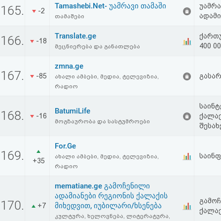
Tamashebi.Net- უამრავი თამაში
უამრა
აღდგენა
165.
-2
ადამი
თამაშები
HTML
Translate.ge
ქართ
166.
-18
400 0
მეცნიერება და განათლება
კოდი
zmna.ge
167.
-85
გასარ
სალიცენზიო
ახალი ამბები, მედია, ტელევიზია,
რადიო
შეთანხმება
საინტ
BatumiLife
168.
და
-16
ქალაქ
მოგზაურობა და სასტუმროები
შესახ
პასუხისმგებლობის
For.Ge
უარყოფა
169.
საინ
ახალი ამბები, მედია, ტელევიზია,
+35
რადიო
mematiane.ge გამოჩენილი
ადამიანები რეგიონის ქალაქის
გამოჩ
170.
მიხედვით, იუბილარი/ხსენება
+7
ქალაქ
კულტურა, ხელოვნება, ლიტერატურა,