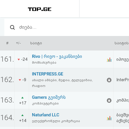
რეიტინგი
(მთავარი)
#
+/-
საიტი
საიტის
ფოსტა
Rivo | რივო - ვაკანსიები
161.
-24
იპოვე
მომსახურება
კითხვა-
INTERPRESS.GE
პასუხი
162.
-9
InterP
ახალი ამბები, მედია, ტელევიზია,
რადიო
ავტორიზაცია
Gamers გეიმერს
163.
კომპი
+17
კომპიუტერები
რეგისტრაცია
Naturland LLC
ბავშვ
164.
+14
აქსეს
ელექტრონული კომერცია
პაროლის