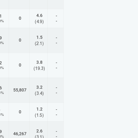
4.6
-
1
0
-
0%
(4.9)
1.5
-
9
0
-
0%
(2.1)
3.8
-
2
0
-
0%
(19.3)
3.2
-
6
55,807
-
3%
(3.4)
1.2
-
6
0
-
3%
(1.5)
2.6
-
9
46,267
-
0%
(3.1)