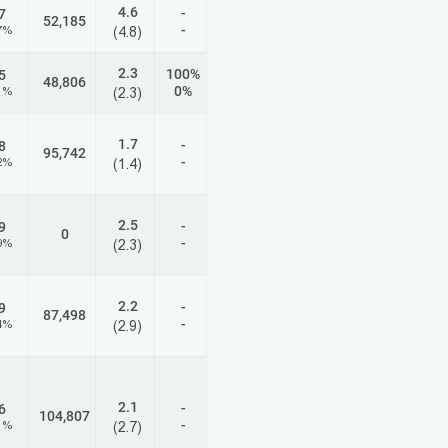
4.6
-
7
52,185
-
7%
(4.8)
2.3
100%
5
48,806
0%
1%
(2.3)
1.7
-
8
95,742
-
2%
(1.4)
2.5
-
9
0
-
9%
(2.3)
2.2
-
9
87,498
-
4%
(2.9)
2.1
-
6
104,807
-
1%
(2.7)