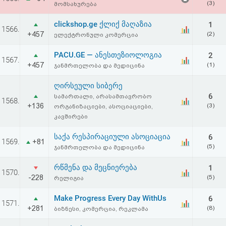
(3)
მომსახურება
აღდგენა
clickshop.ge ქლიქ მაღაზია
1
1566.
HTML
+457
(2)
ელექტრონული კომერცია
კოდი
PACU.GE — ანესთეზიოლოგია
2
1567.
+457
(1)
ჯანმრთელობა და მედიცინა
სალიცენზიო
ღირსეული სიბერე
6
სამართალი, არასამთავრობო
შეთანხმება
1568.
+136
(3)
ორგანიზაციები, ასოციაციები,
და
კავშირები
პასუხისმგებლობის
საქა რესპირაციული ასოციაცია
6
1569.
+81
(5)
ჯანმრთელობა და მედიცინა
უარყოფა
რწმენა და მეცნიერება
1
1570.
-228
(5)
რელიგია
Make Progress Every Day WithUs
6
1571.
+281
(8)
ბიზნესი, კომერცია, რეკლამა