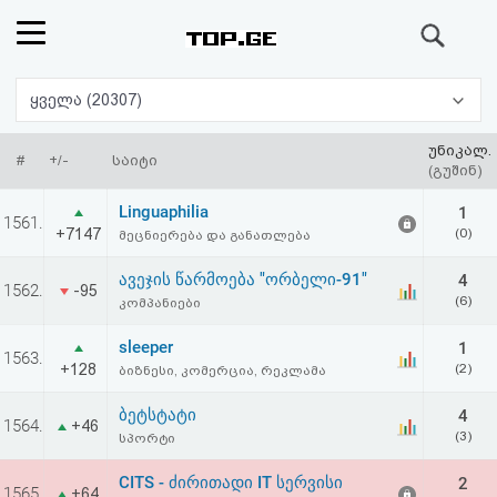
ძიება
რეიტინგი
ყველა (20307)
(მთავარი)
უნიკალ.
#
+/-
საიტი
(გუშინ)
ფოსტა
Linguaphilia
1
1561.
+7147
(0)
მეცნიერება და განათლება
კითხვა-
ავეჯის წარმოება "ორბელი-91"
4
1562.
-95
პასუხი
(6)
კომპანიები
sleeper
1
ავტორიზაცია
1563.
+128
(2)
ბიზნესი, კომერცია, რეკლამა
რეგისტრაცია
ბეტსტატი
4
1564.
+46
(3)
სპორტი
პაროლის
CITS - ძირითადი IT სერვისი
2
1565.
+64