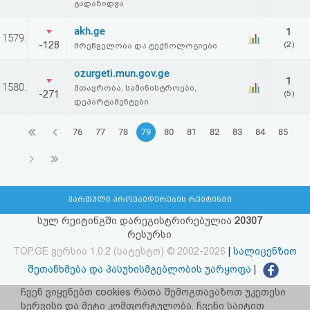
გადაზიდვა
akh.ge
1
1579.
-128
(2)
მრეწველობა და ტექნოლოგიები
ozurgeti.mun.gov.ge
1
1580.
მთავრობა, სამინისტროები,
-271
(5)
დეპარტამენტები
76
77
78
79
80
81
82
83
84
85
ქართული პროვაიდერების რეიტინგი
სულ რეიტინგში დარეგისტრირებულია
20307
რესურსი
TOP.GE ვერსია 1.0.2 (სატესტო) © 2002-2026
|
სალიცენზიო
შეთანხმება და პასუხისმგებლობის უარყოფა
|
facebook.com/TOP.GE
ჩვენ ვიყენებთ cookies რათა შემოგთავაზოთ უკეთესი
სერვისი და მეტი კომფორტულობა. ჩვენი საიტით
იხილეთ TOP.GE - ის ძველი ვერსია
ბმულზე