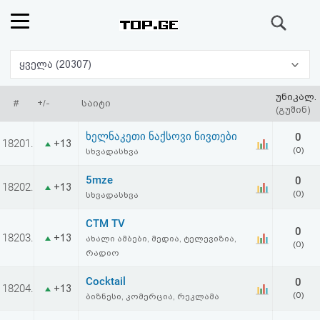
ძიება
რეიტინგი
ყველა (20307)
(მთავარი)
უნიკალ.
#
+/-
საიტი
(გუშინ)
ფოსტა
ხელნაკეთი ნაქსოვი ნივთები
0
18201.
+13
(0)
სხვადასხვა
კითხვა-
5mze
0
18202.
+13
პასუხი
(0)
სხვადასხვა
CTM TV
ავტორიზაცია
0
18203.
+13
ახალი ამბები, მედია, ტელევიზია,
(0)
რადიო
რეგისტრაცია
Cocktail
0
18204.
+13
(0)
ბიზნესი, კომერცია, რეკლამა
პაროლის