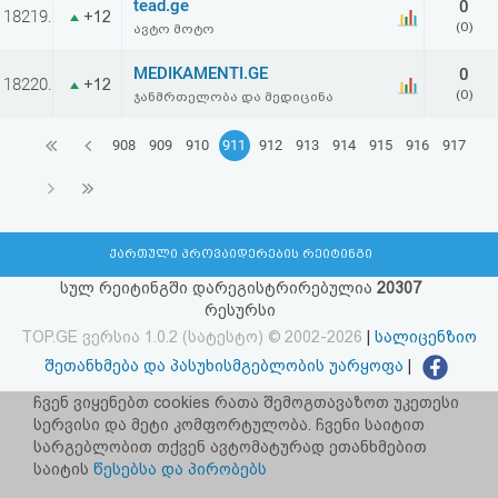
tead.ge
0
18219.
+12
(0)
ავტო მოტო
MEDIKAMENTI.GE
0
18220.
+12
(0)
ჯანმრთელობა და მედიცინა
908
909
910
911
912
913
914
915
916
917
ქართული პროვაიდერების რეიტინგი
სულ რეიტინგში დარეგისტრირებულია
20307
რესურსი
TOP.GE ვერსია 1.0.2 (სატესტო) © 2002-2026
|
სალიცენზიო
შეთანხმება და პასუხისმგებლობის უარყოფა
|
facebook.com/TOP.GE
ჩვენ ვიყენებთ cookies რათა შემოგთავაზოთ უკეთესი
სერვისი და მეტი კომფორტულობა. ჩვენი საიტით
იხილეთ TOP.GE - ის ძველი ვერსია
ბმულზე
სარგებლობით თქვენ ავტომატურად ეთანხმებით
საიტის
წესებსა და პირობებს
რეკლამა TOP.GE - ზე