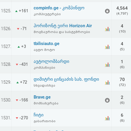
აღდგენა
compinfo.ge - კომპინფო
4,564
1525.
+161
(4,797)
კომპიუტერები
HTML
ჰორიზონტ ეირი Horizon Air
4
1526.
-71
კოდი
(10)
მოგზაურობა და სასტუმროები
tbilisiauto.ge
4
სალიცენზიო
1527.
+3
(5)
ავტო მოტო
შეთანხმება
ავტოლომბარდი
1
1528.
-431
და
(6)
კომპანიები
პასუხისმგებლობის
დიმიტრი ცინცაძის სახ. ფონდი
70
1529.
+72
(72)
სხვადასხვა
უარყოფა
Brave.ge
2
1530.
-166
(6)
მომსახურება
ჩიტი
6
1531.
-270
(8)
გასართობი