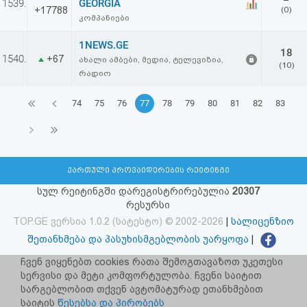
1539.
GEORGIA
+17788
(0)
კომპანიები
1NEWS.GE
18
1540.
+67
ახალი ამბები, მედია, ტელევიზია,
(10)
რადიო
74
75
76
77
78
79
80
81
82
83
ქართული პროვაიდერების რეიტინგი
სულ რეიტინგში დარეგისტრირებულია
20307
რესურსი
TOP.GE ვერსია 1.0.2 (სატესტო) © 2002-2026
|
სალიცენზიო
შეთანხმება და პასუხისმგებლობის უარყოფა
|
facebook.com/TOP.GE
ჩვენ ვიყენებთ cookies რათა შემოგთავაზოთ უკეთესი
სერვისი და მეტი კომფორტულობა. ჩვენი საიტით
იხილეთ TOP.GE - ის ძველი ვერსია
ბმულზე
სარგებლობით თქვენ ავტომატურად ეთანხმებით
საიტის
წესებსა და პირობებს