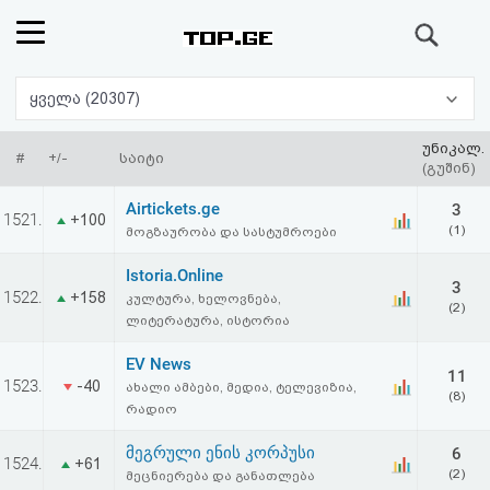
ძიება
რეიტინგი
ყველა (20307)
(მთავარი)
უნიკალ.
#
+/-
საიტი
(გუშინ)
ფოსტა
Airtickets.ge
3
1521.
+100
(1)
მოგზაურობა და სასტუმროები
კითხვა-
Istoria.Online
3
პასუხი
1522.
+158
კულტურა, ხელოვნება,
(2)
ლიტერატურა, ისტორია
ავტორიზაცია
EV News
11
1523.
-40
ახალი ამბები, მედია, ტელევიზია,
(8)
რეგისტრაცია
რადიო
მეგრული ენის კორპუსი
6
1524.
პაროლის
+61
(2)
მეცნიერება და განათლება