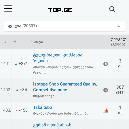
ძიება
რეიტინგი
ყველა (20307)
(მთავარი)
უნიკალ.
#
+/-
საიტი
(გუშინ)
ფოსტა
ტელე-რადიო კომპანია
'ოდიში'
3
1401.
+271
კითხვა-
(5)
ახალი ამბები, მედია, ტელევიზია,
რადიო
პასუხი
Isotope Shop Guaranteed Quality,
307
1402.
Competitive price.
+34
ავტორიზაცია
(943)
სხვადასხვა
რეგისტრაცია
Tskaltubo
1
1403.
-150
(9)
მოგზაურობა და სასტუმროები
პაროლის
გურამ ოდიშარიას