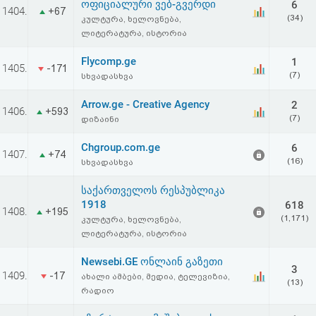
ოფიციალური ვებ-გვერდი
6
აღდგენა
1404.
+67
(34)
კულტურა, ხელოვნება,
ლიტერატურა, ისტორია
HTML
Flycomp.ge
1
1405.
-171
კოდი
(7)
სხვადასხვა
Arrow.ge - Creative Agency
2
სალიცენზიო
1406.
+593
(7)
დიზაინი
შეთანხმება
Chgroup.com.ge
6
1407.
+74
(16)
და
სხვადასხვა
პასუხისმგებლობის
საქართველოს რესპუბლიკა
1918
618
1408.
+195
უარყოფა
(1,171)
კულტურა, ხელოვნება,
ლიტერატურა, ისტორია
Newsebi.GE ონლაინ გაზეთი
3
1409.
-17
ახალი ამბები, მედია, ტელევიზია,
(13)
რადიო