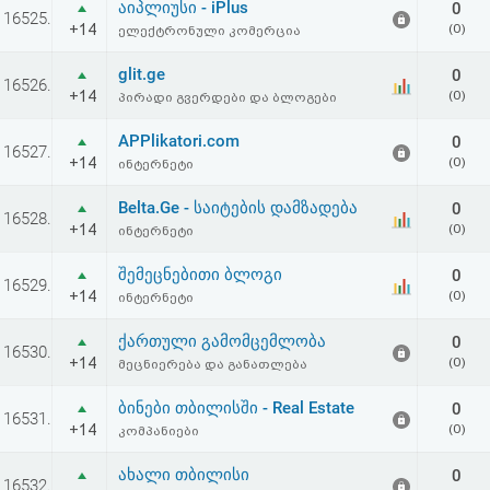
აიპლიუსი - iPlus
0
აღდგენა
16525.
+14
(0)
ელექტრონული კომერცია
HTML
glit.ge
0
16526.
+14
(0)
პირადი გვერდები და ბლოგები
კოდი
APPlikatori.com
0
16527.
+14
(0)
ინტერნეტი
სალიცენზიო
Belta.Ge - საიტების დამზადება
0
შეთანხმება
16528.
+14
(0)
ინტერნეტი
და
შემეცნებითი ბლოგი
0
16529.
პასუხისმგებლობის
+14
(0)
ინტერნეტი
უარყოფა
ქართული გამომცემლობა
0
16530.
+14
(0)
მეცნიერება და განათლება
ბინები თბილისში - Real Estate
0
16531.
+14
(0)
კომპანიები
ახალი თბილისი
0
16532.