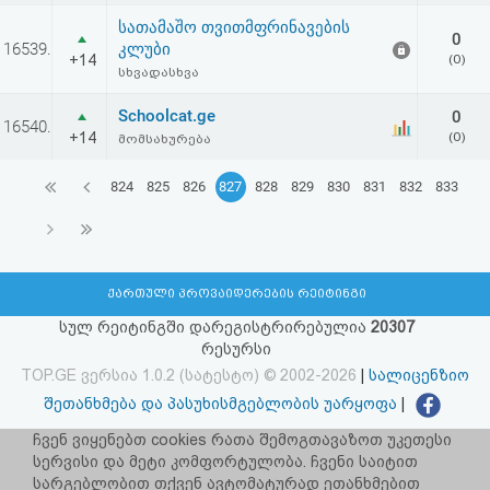
სათამაშო თვითმფრინავების
0
16539.
კლუბი
+14
(0)
სხვადასხვა
Schoolcat.ge
0
16540.
+14
(0)
მომსახურება
824
825
826
827
828
829
830
831
832
833
ქართული პროვაიდერების რეიტინგი
სულ რეიტინგში დარეგისტრირებულია
20307
რესურსი
TOP.GE ვერსია 1.0.2 (სატესტო) © 2002-2026
|
სალიცენზიო
შეთანხმება და პასუხისმგებლობის უარყოფა
|
facebook.com/TOP.GE
ჩვენ ვიყენებთ cookies რათა შემოგთავაზოთ უკეთესი
სერვისი და მეტი კომფორტულობა. ჩვენი საიტით
იხილეთ TOP.GE - ის ძველი ვერსია
ბმულზე
სარგებლობით თქვენ ავტომატურად ეთანხმებით