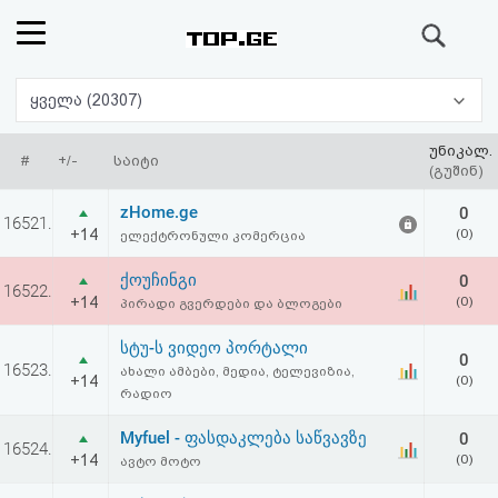
ძიება
რეიტინგი
ყველა (20307)
(მთავარი)
უნიკალ.
#
+/-
საიტი
(გუშინ)
ფოსტა
zHome.ge
0
16521.
+14
(0)
ელექტრონული კომერცია
კითხვა-
ქოუჩინგი
0
16522.
პასუხი
+14
(0)
პირადი გვერდები და ბლოგები
სტუ-ს ვიდეო პორტალი
ავტორიზაცია
0
16523.
ახალი ამბები, მედია, ტელევიზია,
+14
(0)
რადიო
რეგისტრაცია
Myfuel - ფასდაკლება საწვავზე
0
16524.
+14
(0)
ავტო მოტო
პაროლის