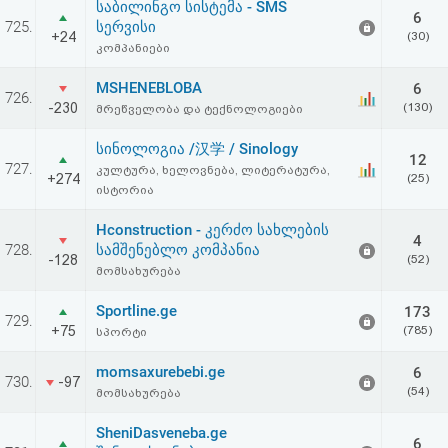
საბილინგო სისტემა - SMS
აღდგენა
6
725.
სერვისი
+24
(30)
კომპანიები
HTML
MSHENEBLOBA
6
726.
კოდი
-230
(130)
მრეწველობა და ტექნოლოგიები
სინოლოგია /汉学 / Sinology
სალიცენზიო
12
727.
კულტურა, ხელოვნება, ლიტერატურა,
+274
(25)
ისტორია
შეთანხმება
Hconstruction - კერძო სახლების
და
4
728.
სამშენებლო კომპანია
-128
(52)
პასუხისმგებლობის
მომსახურება
უარყოფა
Sportline.ge
173
729.
+75
(785)
სპორტი
momsaxurebebi.ge
6
730.
-97
(54)
მომსახურება
SheniDasveneba.ge
6