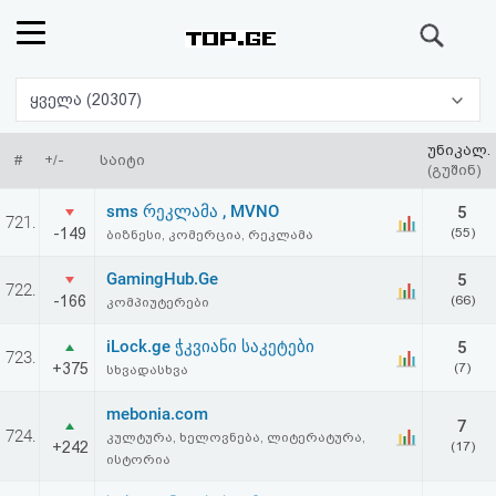
ძიება
რეიტინგი
ყველა (20307)
(მთავარი)
უნიკალ.
#
+/-
საიტი
(გუშინ)
ფოსტა
sms რეკლამა , MVNO
5
721.
-149
(55)
ბიზნესი, კომერცია, რეკლამა
კითხვა-
GamingHub.Ge
5
722.
პასუხი
-166
(66)
კომპიუტერები
iLock.ge ჭკვიანი საკეტები
5
ავტორიზაცია
723.
+375
(7)
სხვადასხვა
რეგისტრაცია
mebonia.com
7
724.
კულტურა, ხელოვნება, ლიტერატურა,
+242
(17)
ისტორია
პაროლის