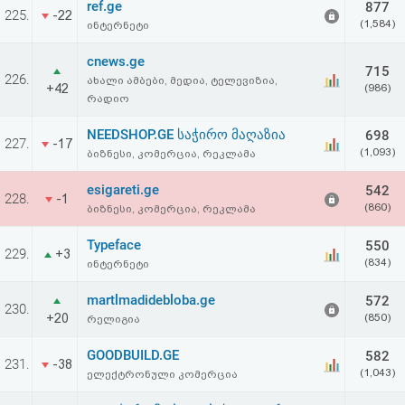
ref.ge
877
აღდგენა
225.
-22
(1,584)
ინტერნეტი
HTML
cnews.ge
715
226.
ახალი ამბები, მედია, ტელევიზია,
+42
(986)
კოდი
რადიო
NEEDSHOP.GE საჭირო მაღაზია
698
სალიცენზიო
227.
-17
(1,093)
ბიზნესი, კომერცია, რეკლამა
შეთანხმება
esigareti.ge
542
228.
-1
და
(860)
ბიზნესი, კომერცია, რეკლამა
პასუხისმგებლობის
Typeface
550
229.
+3
(834)
ინტერნეტი
უარყოფა
martlmadidebloba.ge
572
230.
+20
(850)
რელიგია
GOODBUILD.GE
582
231.
-38
(1,043)
ელექტრონული კომერცია