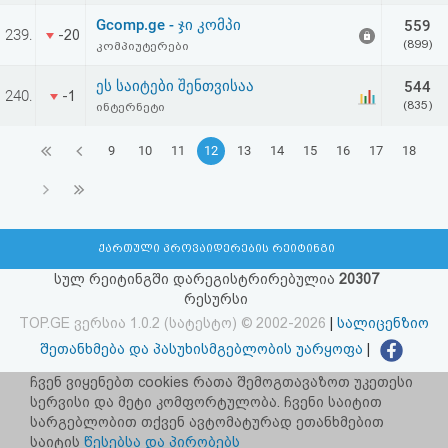
Gcomp.ge - ჯი კომპი
559
239.
-20
(899)
კომპიუტერები
ეს საიტები შენთვისაა
544
240.
-1
(835)
ინტერნეტი
9
10
11
12
13
14
15
16
17
18
ქართული პროვაიდერების რეიტინგი
სულ რეიტინგში დარეგისტრირებულია
20307
რესურსი
TOP.GE ვერსია 1.0.2 (სატესტო) © 2002-2026
|
სალიცენზიო
შეთანხმება და პასუხისმგებლობის უარყოფა
|
facebook.com/TOP.GE
ჩვენ ვიყენებთ cookies რათა შემოგთავაზოთ უკეთესი
სერვისი და მეტი კომფორტულობა. ჩვენი საიტით
იხილეთ TOP.GE - ის ძველი ვერსია
ბმულზე
სარგებლობით თქვენ ავტომატურად ეთანხმებით
საიტის
წესებსა და პირობებს