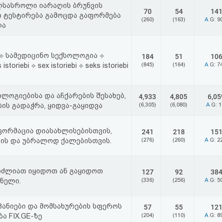
ლსასროლი იარაღის ბრუნვის
70
54
14
ი ტესტირება გამოცდა გაფორმება
(260)
(163)
A
G: 9
ლა
 ⟡ სამედიცინო სექსოლოგია ⟡
184
51
10
storiebi ⟡ sex istoriebi ⟡ seks istoriebi
(845)
(164)
A
G: 7
ლოგიებისა და აჩქარების შესახებ,
4,933
4,805
6,05
ბის გადაჭრა, ყიდვა-გაყიდვა
(6,305)
(6,080)
A
G: 
ორმაცია დიასახლისებისთვის,
241
218
15
ის და უბრალოდ ქალებისთვის.
(276)
(260)
A
G: 2
ეგიძლიათ იყიდოთ ან გაყიდოთ
127
92
38
ონელი.
(336)
(256)
A
G: 5
პანიები და მომსახურების სფეროს
57
55
12
ა FIX.GE-ზე
(204)
(110)
A
G: 8