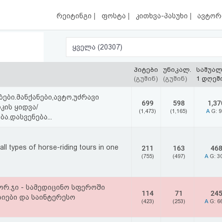
|
|
|
რეიტინგი
ფოსტა
კითხვა-პასუხი
ავტორ
ყველა (20307)
ჰიტები
უნიკალ.
საშუა
(გუშინ)
(გუშინ)
1 დღეშ
ები.მანქანები,ავტო,უძრავი
699
598
1,37
კის ყიდვა/
(1,473)
(1,165)
A
G: 
ა.დასვენება...
ll types of horse-riding tours in one
211
163
46
(755)
(497)
A
G: 3
ტორ.ჯი - სამედიცინო სფეროში
114
71
24
სიები და საინტერესო
(423)
(253)
A
G: 6