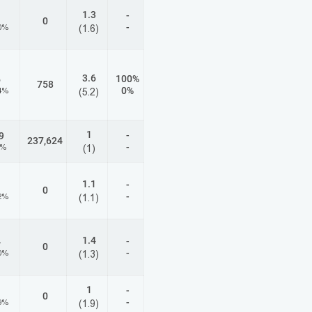
1.3
-
1
0
-
0%
(1.6)
3.6
100%
6
758
0%
4%
(5.2)
1
-
9
237,624
-
1%
(1)
1.1
-
1
0
-
2%
(1.1)
1.4
-
4
0
-
0%
(1.3)
1
-
1
0
-
9%
(1.9)