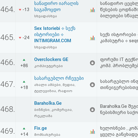
სანადირო იარაღის
სანადირო ცეცხ
აღდგენა
464.
საგამოცდო
-13
წესების ცოდნაშ
ბილეთები სწავ
სხვადასხვა
HTML
Sex Istoriebi ⟡ სექს
კოდი
ისტორიები ⟡
სექს ისტორიები
465.
-24
INTIMGRAM.COM
კამასუტრა ⟡ seqs i
სხვადასხვა
სალიცენზიო
Overclockers GE
შეთანხმება
ფორუმი IT ტექნო
466.
+86
კომპ. პრობლემე
კომპიუტერები
და
სასარგებლო რჩევები
სასარგებლო ინფ
467.
პასუხისმგებლობის
ახალი ამბები, მედია,
+18
თინეიჯერებისთვ
ტელევიზია, რადიო
უარყოფა
Baraholka.Ge
Baraholka.Ge შ
468.
ბიზნესი, კომერცია,
ნებისმიერი საქ
რეკლამა
Fix.ge
ხელოსნები , კომ
469.
+14
ყველა განცხადებ
მომსახურება