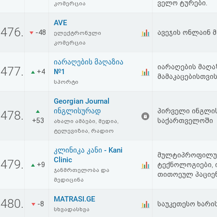
ველო ტურები.
კომერცია
AVE
476.
-48
ავეჯის ონლაინ 
ელექტრონული
კომერცია
იარაღების მაღაზია
იარაღების მაღა
477.
№1
+4
მამაკაცებისთვის
სპორტი
Georgian Journal
ინგლისურად
პირველი ინგლის
478.
+53
საქართველოში
ახალი ამბები, მედია,
ტელევიზია, რადიო
კლინიკა კანი - Kani
მულტიპროფილურ
Clinic
479.
+9
ტექნოლოგიები,
ჯანმრთელობა და
თითოეულ პაციე
მედიცინა
MATRASI.GE
480.
-8
საუკეთესო ხარი
სხვადასხვა