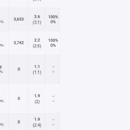
3.6
100%
8
3,653
0%
3%
(3.1)
2.2
100%
4
3,742
0%
8%
(2.6)
1.1
-
9
0
-
3%
(1.1)
1.9
-
6
0
-
9%
(2)
1.9
-
0
-
0%
(2.4)