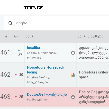
რეიტინგი
(მთავარი)
#
+/-
საიტი
საიტის აღწერა
ფოსტა
localiba
უფასო განცხადებ
461.
ქონები,ელ-ტექნი
ბიზნესი, კომერცია,
+37
კითხვა-
გაყიდვა.დასაქმებ
რეკლამა
პასუხი
Horsetours Horseback
Riding
Horsetours unites a
462.
-30
space.
ავტორიზაცია
მოგზაურობა და
სასტუმროები
რეგისტრაცია
Doctor.Ge | დოქ
Doctor.Ge | დოქტორ.ჯი
463.
-25
არსებული ვაკან
მომსახურება
განცხადებები!
პაროლის