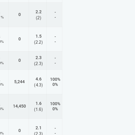
2.2
-
8
0
-
1%
(2)
1.5
-
5
0
-
8%
(2.2)
2.3
-
9
0
-
9%
(2.3)
4.6
100%
2
5,244
0%
5%
(4.3)
1.6
100%
2
14,450
0%
4%
(1.6)
2.1
-
1
0
-
8%
(2.3)