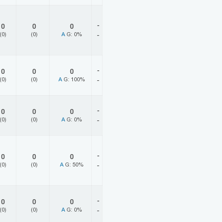
-
0
0
0
(0)
(0)
A
G: 0%
-
-
0
0
0
(0)
(0)
A
G: 100%
-
-
0
0
0
(0)
(0)
A
G: 0%
-
-
0
0
0
(0)
(0)
A
G: 50%
-
-
0
0
0
(0)
(0)
A
G: 0%
-