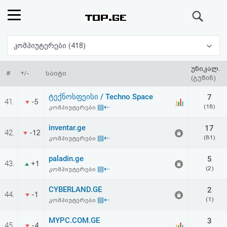
ძიება
რეიტინგი
კომპიუტერები (418)
(მთავარი)
უნიკალ.
#
+/-
საიტი
(გუშინ)
ფოსტა
ტექნოსფეისი / Techno Space
7
41.
-5
▤⇠
(18)
კომპიუტერები
კითხვა-
inventar.ge
17
42.
-12
პასუხი
▤⇠
(81)
კომპიუტერები
paladin.ge
5
ავტორიზაცია
43.
+1
▤⇠
(2)
კომპიუტერები
რეგისტრაცია
CYBERLAND.GE
2
44.
-1
▤⇠
(1)
კომპიუტერები
პაროლის
MYPC.COM.GE
3
45.
-4