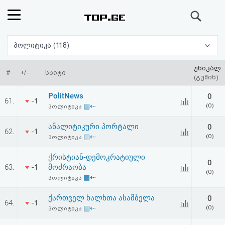
ძიება
რეიტინგი
პოლიტიკა (118)
(მთავარი)
უნიკალ.
#
+/-
საიტი
(გუშინ)
ფოსტა
PolitNews
0
61.
-1
▤⇠
(0)
პოლიტიკა
კითხვა-
ანალიტიკური პორტალი
0
62.
-1
პასუხი
▤⇠
(0)
პოლიტიკა
ქრისტიან-დემოკრატიული
ავტორიზაცია
0
63.
მოძრაობა
-1
(0)
▤⇠
პოლიტიკა
რეგისტრაცია
ქართველ ხალხთა ასამბელა
0
64.
-1
▤⇠
(0)
პოლიტიკა
პაროლის