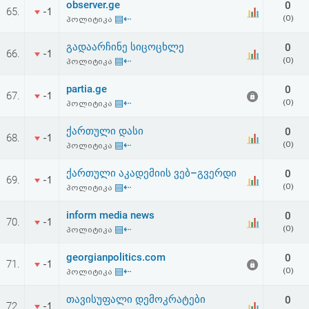
observer.ge
0
აღდგენა
65.
-1
▤⇠
(0)
პოლიტიკა
HTML
გადაარჩინე სიცოცხლე
0
66.
-1
▤⇠
(0)
პოლიტიკა
კოდი
partia.ge
0
67.
-1
▤⇠
(0)
პოლიტიკა
სალიცენზიო
ქართული დასი
0
შეთანხმება
68.
-1
▤⇠
(0)
პოლიტიკა
და
ქართული აკადემიის ვებ–გვერდი
0
69.
-1
პასუხისმგებლობის
▤⇠
(0)
პოლიტიკა
უარყოფა
inform media news
0
70.
-1
▤⇠
(0)
პოლიტიკა
georgianpolitics.com
0
71.
-1
▤⇠
(0)
პოლიტიკა
თავისუფალი დემოკრატები
0
72.
-1