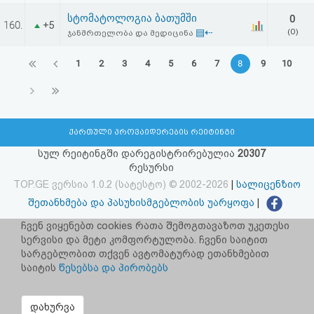
სტომატოლოგია ბათუმში
0
160.
+5
▤⇠
(0)
ჯანმრთელობა და მედიცინა
1
2
3
4
5
6
7
8
9
10
ქართული პროვაიდერების რეიტინგი
სულ რეიტინგში დარეგისტრირებულია
20307
რესურსი
TOP.GE ვერსია 1.0.2 (სატესტო) © 2002-2026
|
სალიცენზიო
შეთანხმება და პასუხისმგებლობის უარყოფა
|
facebook.com/TOP.GE
ჩვენ ვიყენებთ cookies რათა შემოგთავაზოთ უკეთესი
სერვისი და მეტი კომფორტულობა. ჩვენი საიტით
იხილეთ TOP.GE - ის ძველი ვერსია
ბმულზე
სარგებლობით თქვენ ავტომატურად ეთანხმებით
საიტის
წესებსა და პირობებს
რეკლამა TOP.GE - ზე
TOP.GE-ს სერვერების განთავსებას და ინტერნეტთან კავშირს
დახურვა
უზრუნველყოფს:
CLOUD9