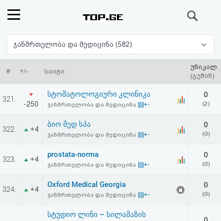
ძიება
რეიტინგი
ჯანმრთელობა და მედიცინა (582)
(მთავარი)
უნიკალ.
#
+/-
საიტი
(გუშინ)
ფოსტა
სტომატოლოგიური კლინიკა
0
321.
-250
▤⇠
(2)
ჯანმრთელობა და მედიცინა
კითხვა-
ბიო მედ სპა
0
322.
+4
პასუხი
▤⇠
(0)
ჯანმრთელობა და მედიცინა
prostata-norma
0
ავტორიზაცია
323.
+4
▤⇠
(0)
ჯანმრთელობა და მედიცინა
რეგისტრაცია
Oxford Medical Georgia
0
324.
+4
▤⇠
(0)
ჯანმრთელობა და მედიცინა
პაროლის
სტუდიო ლინი – სილამაზის
0