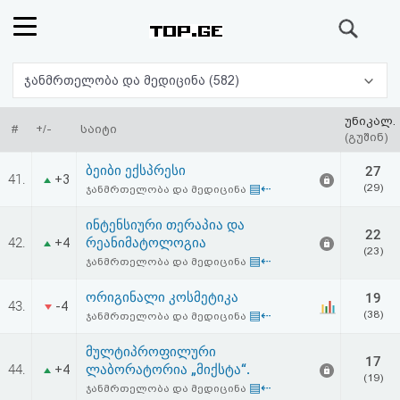
ძიება
რეიტინგი
ჯანმრთელობა და მედიცინა (582)
(მთავარი)
უნიკალ.
#
+/-
საიტი
(გუშინ)
ფოსტა
ბეიბი ექსპრესი
27
41.
+3
▤⇠
(29)
ჯანმრთელობა და მედიცინა
კითხვა-
ინტენსიური თერაპია და
22
პასუხი
42.
რეანიმატოლოგია
+4
(23)
▤⇠
ჯანმრთელობა და მედიცინა
ავტორიზაცია
ორიგინალი კოსმეტიკა
19
43.
-4
▤⇠
(38)
ჯანმრთელობა და მედიცინა
რეგისტრაცია
მულტიპროფილური
17
44.
ლაბორატორია „მიქსტა“.
+4
პაროლის
(19)
▤⇠
ჯანმრთელობა და მედიცინა