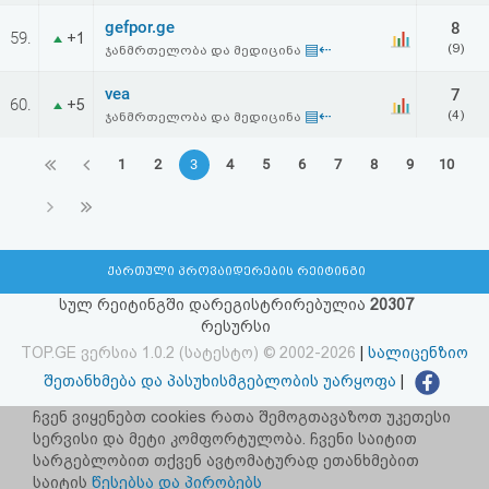
gefpor.ge
8
59.
+1
▤⇠
(9)
ჯანმრთელობა და მედიცინა
vea
7
60.
+5
▤⇠
(4)
ჯანმრთელობა და მედიცინა
1
2
3
4
5
6
7
8
9
10
ქართული პროვაიდერების რეიტინგი
სულ რეიტინგში დარეგისტრირებულია
20307
რესურსი
TOP.GE ვერსია 1.0.2 (სატესტო) © 2002-2026
|
სალიცენზიო
შეთანხმება და პასუხისმგებლობის უარყოფა
|
facebook.com/TOP.GE
ჩვენ ვიყენებთ cookies რათა შემოგთავაზოთ უკეთესი
სერვისი და მეტი კომფორტულობა. ჩვენი საიტით
იხილეთ TOP.GE - ის ძველი ვერსია
ბმულზე
სარგებლობით თქვენ ავტომატურად ეთანხმებით
საიტის
წესებსა და პირობებს