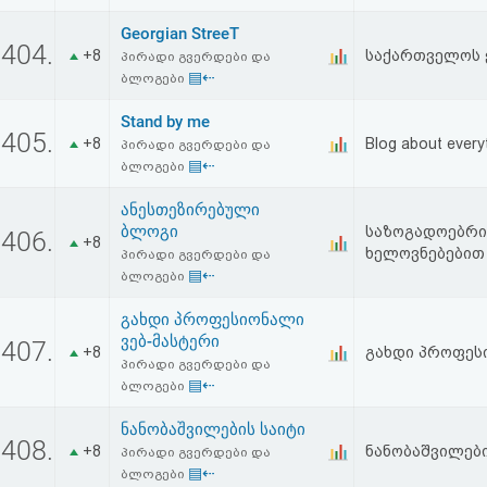
აღდგენა
Georgian StreeT
404.
+8
საქართველოს 
პირადი გვერდები და
HTML
▤⇠
ბლოგები
კოდი
Stand by me
405.
+8
Blog about every
პირადი გვერდები და
▤⇠
ბლოგები
სალიცენზიო
ანესთეზირებული
შეთანხმება
ბლოგი
საზოგადოებრივ
406.
+8
და
ხელოვნებებით
პირადი გვერდები და
▤⇠
ბლოგები
პასუხისმგებლობის
გახდი პროფესიონალი
უარყოფა
ვებ-მასტერი
407.
+8
გახდი პროფესი
პირადი გვერდები და
▤⇠
ბლოგები
ნანობაშვილების საიტი
408.
+8
ნანობაშვილებ
პირადი გვერდები და
▤⇠
ბლოგები