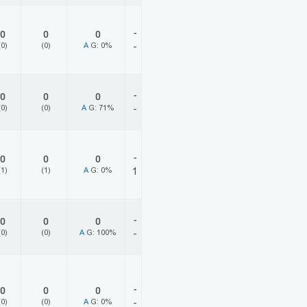
-
0
0
0
(0)
(0)
A
G: 0%
-
-
0
0
0
(0)
(0)
A
G: 71%
-
-
0
0
0
(1)
(1)
A
G: 0%
1
-
0
0
0
(0)
(0)
A
G: 100%
-
-
0
0
0
(0)
(0)
A
G: 0%
-