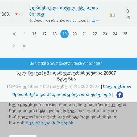
დეპრესიული ინტელექტუალის
0
380.
ბლოგი
-1
(0)
▤⇠
პირადი გვერდები და ბლოგები
16
17
18
19
20
21
22
23
24
25
ქართული პროვაიდერების რეიტინგი
სულ რეიტინგში დარეგისტრირებულია
20307
რესურსი
TOP.GE ვერსია 1.0.2 (სატესტო) © 2002-2026
|
სალიცენზიო
შეთანხმება და პასუხისმგებლობის უარყოფა
|
facebook.com/TOP.GE
ჩვენ ვიყენებთ cookies რათა შემოგთავაზოთ უკეთესი
სერვისი და მეტი კომფორტულობა. ჩვენი საიტით
იხილეთ TOP.GE - ის ძველი ვერსია
ბმულზე
სარგებლობით თქვენ ავტომატურად ეთანხმებით
საიტის
წესებსა და პირობებს
რეკლამა TOP.GE - ზე
TOP.GE-ს სერვერების განთავსებას და ინტერნეტთან კავშირს