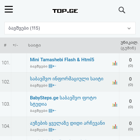
ძიება
რეიტინგი
ბავშვები (115)
(მთავარი)
უნიკალ.
#
+/-
საიტი
(გუშინ)
ფოსტა
Mini Tamashebi Flash & Html5
0
101.
▤⇠
(0)
ბავშვები
კითხვა-
საბავშვო ინფორმაციული საიტი
0
102.
პასუხი
▤⇠
(0)
ბავშვები
BabySteps.ge საბავშვო ფოტო
ავტორიზაცია
0
103.
სტუდია
(0)
▤⇠
ბავშვები
რეგისტრაცია
აუზების ყველაზე დიდი არჩევანი
0
104.
▤⇠
(0)
ბავშვები
პაროლის