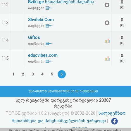
Bziki.ge სათამაშოების მაღაზია
0
112.
▤⇠
(0)
ბავშვები
Shvilebi.Com
0
113.
▤⇠
(0)
ბავშვები
Giftos
0
114.
▤⇠
(0)
ბავშვები
educvibes.com
0
115.
▤⇠
(0)
ბავშვები
1
2
3
4
5
6
ქართული პროვაიდერების რეიტინგი
სულ რეიტინგში დარეგისტრირებულია
20307
რესურსი
TOP.GE ვერსია 1.0.2 (სატესტო) © 2002-2026
|
სალიცენზიო
შეთანხმება და პასუხისმგებლობის უარყოფა
|
facebook.com/TOP.GE
ჩვენ ვიყენებთ cookies რათა შემოგთავაზოთ უკეთესი