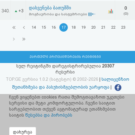
დასვენება ბათუმში
0
340.
+3
▤⇠
(0)
მოგზაურობა და სასტუმროები
14
15
16
17
18
19
20
21
22
23
ქართული პროვაიდერების რეიტინგი
სულ რეიტინგში დარეგისტრირებულია
20307
რესურსი
TOP.GE ვერსია 1.0.2 (სატესტო) © 2002-2026
|
სალიცენზიო
შეთანხმება და პასუხისმგებლობის უარყოფა
|
facebook.com/TOP.GE
ჩვენ ვიყენებთ cookies რათა შემოგთავაზოთ უკეთესი
სერვისი და მეტი კომფორტულობა. ჩვენი საიტით
იხილეთ TOP.GE - ის ძველი ვერსია
ბმულზე
სარგებლობით თქვენ ავტომატურად ეთანხმებით
საიტის
წესებსა და პირობებს
რეკლამა TOP.GE - ზე
TOP.GE-ს სერვერების განთავსებას და ინტერნეტთან კავშირს
დახურვა
უზრუნველყოფს:
CLOUD9