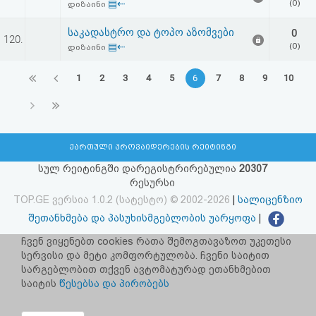
▤⇠
(0)
დიზაინი
საკადასტრო და ტოპო აზომვები
0
120.
▤⇠
(0)
დიზაინი
1
2
3
4
5
6
7
8
9
10
ქართული პროვაიდერების რეიტინგი
სულ რეიტინგში დარეგისტრირებულია
20307
რესურსი
TOP.GE ვერსია 1.0.2 (სატესტო) © 2002-2026
|
სალიცენზიო
შეთანხმება და პასუხისმგებლობის უარყოფა
|
facebook.com/TOP.GE
ჩვენ ვიყენებთ cookies რათა შემოგთავაზოთ უკეთესი
სერვისი და მეტი კომფორტულობა. ჩვენი საიტით
იხილეთ TOP.GE - ის ძველი ვერსია
ბმულზე
სარგებლობით თქვენ ავტომატურად ეთანხმებით
საიტის
წესებსა და პირობებს
რეკლამა TOP.GE - ზე
TOP.GE-ს სერვერების განთავსებას და ინტერნეტთან კავშირს