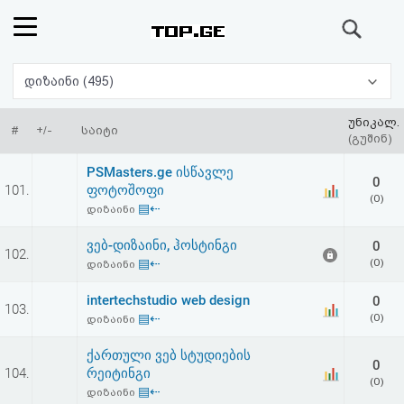
ძიება
რეიტინგი
დიზაინი (495)
(მთავარი)
უნიკალ.
#
+/-
საიტი
(გუშინ)
ფოსტა
PSMasters.ge ისწავლე
0
101.
ფოტოშოფი
(0)
კითხვა-
▤⇠
დიზაინი
პასუხი
ვებ-დიზაინი, ჰოსტინგი
0
102.
▤⇠
(0)
დიზაინი
ავტორიზაცია
intertechstudio web design
0
103.
▤⇠
(0)
დიზაინი
რეგისტრაცია
ქართული ვებ სტუდიების
0
104.
რეიტინგი
პაროლის
(0)
▤⇠
დიზაინი